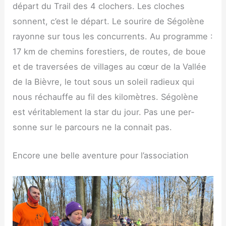
départ du Trail des 4 clo­chers. Les cloches
sonnent, c’est le départ. Le sou­rire de Ségo­lène
rayonne sur tous les concur­rents. Au pro­gramme :
17 km de che­mins fores­tiers, de routes, de boue
et de tra­ver­sées de vil­lages au cœur de la Val­lée
de la Bièvre, le tout sous un soleil radieux qui
nous réchauffe au fil des kilo­mètres. Ségo­lène
est véri­ta­ble­ment la star du jour. Pas une per­
sonne sur le par­cours ne la connait pas.
Encore une belle aven­ture pour l’association