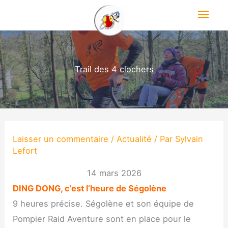
Aller
Men
au
princ
contenu
Accueil
L’association
Trail des 4 clochers
L’actualité des PRA !
Les événements
Laisser un commentaire
/
Actualité
/ Par
Sylvain
Contact
Lefort
14 mars 2026
DING DONG, c’est l’heure de Ségolène
9 heures pré­cise. Ségo­lène et son équipe de
Pom­pier Raid Aven­ture sont en place pour le