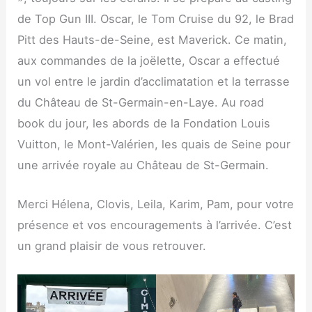
de Top Gun III. Oscar, le Tom Cruise du 92, le Brad
Pitt des Hauts-de-Seine, est Mave­rick. Ce matin,
aux com­mandes de la joë­lette, Oscar a effec­tué
un vol entre le jar­din d’acclimatation et la ter­rasse
du Châ­teau de St-Ger­main-en-Laye. Au road
book du jour, les abords de la Fon­da­tion Louis
Vuit­ton, le Mont-Valé­rien, les quais de Seine pour
une arri­vée royale au Châ­teau de St-Germain.
Mer­ci Héle­na, Clo­vis, Lei­la, Karim, Pam, pour votre
pré­sence et vos encou­ra­ge­ments à l’arrivée. C’est
un grand plai­sir de vous retrouver.